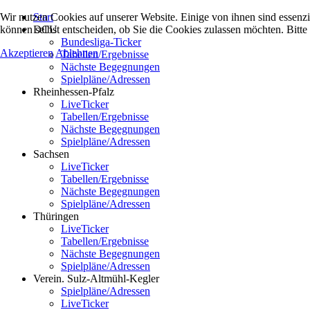
Wir nutzen Cookies auf unserer Website. Einige von ihnen sind essenzi
Start
können selbst entscheiden, ob Sie die Cookies zulassen möchten. Bitte
DCU
Bundesliga-Ticker
Akzeptieren
Ablehnen
Tabellen/Ergebnisse
Nächste Begegnungen
Spielpläne/Adressen
Rheinhessen-Pfalz
LiveTicker
Tabellen/Ergebnisse
Nächste Begegnungen
Spielpläne/Adressen
Sachsen
LiveTicker
Tabellen/Ergebnisse
Nächste Begegnungen
Spielpläne/Adressen
Thüringen
LiveTicker
Tabellen/Ergebnisse
Nächste Begegnungen
Spielpläne/Adressen
Verein. Sulz-Altmühl-Kegler
Spielpläne/Adressen
LiveTicker